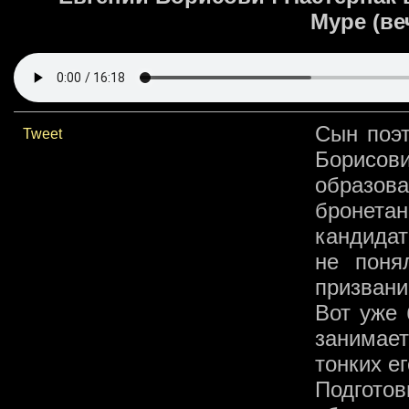
Муре (ве
Cын поэт
Tweet
Борисов
образов
бронета
кандидат
не поня
призвани
Вот уже 
занимает
тонких е
Подгото