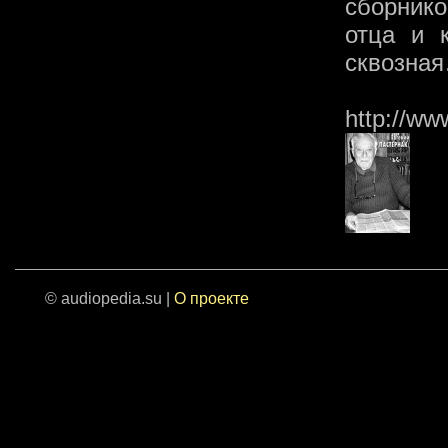
сборник
отца и 
сквозна
http://ww
© audiopedia.su |
О проекте