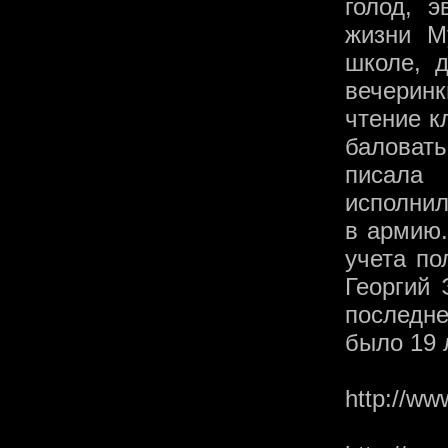
голод, 
жизни М
школе, д
вечерин
чтение к
баловат
писала
исполнил
в армию.
учета по
Георгий
последн
было 19 
http://ww