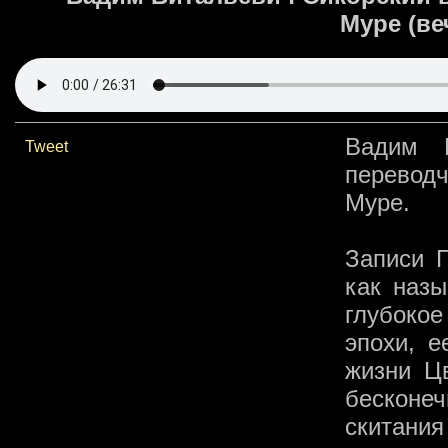
Муре (ве
Вадим В
Tweet
переводч
Муре.
Записи Г
как назы
глубоко
эпохи, е
жизни Ц
бесконеч
скитани