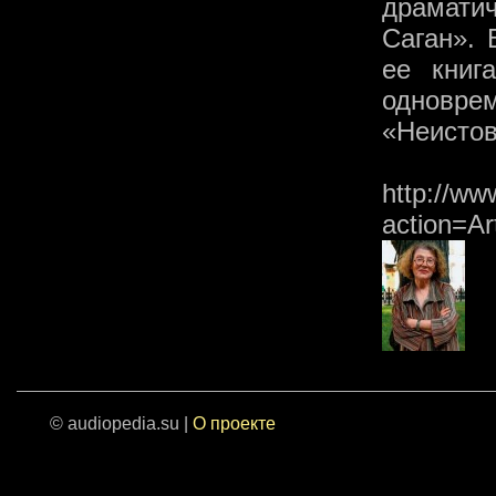
драмати
Саган».
ее книг
одновре
«Неистов
http://ww
action=A
© audiopedia.su |
О проекте