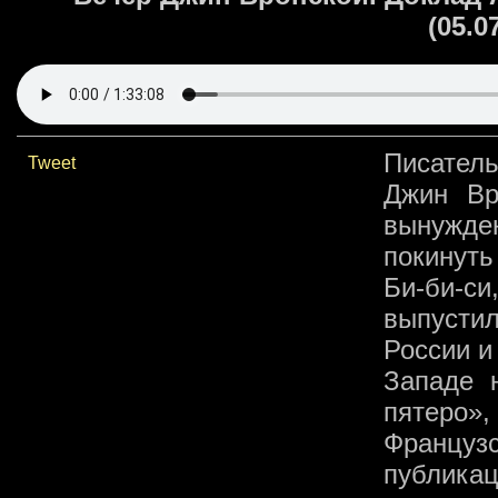
(05.0
Писатель
Tweet
Джин Вр
вынужде
покинуть
Би-би-си
выпусти
России и
Западе 
пятеро»,
Француз
публик