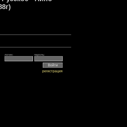
8г)
логин:
пароль:
регистрация