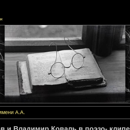
имени А.А.
в и Владимир Коваль в поэзо- клипе 