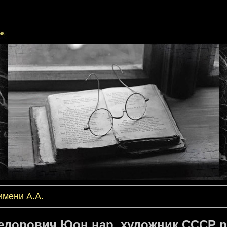
имени А.А.
едорович Юон нар. художник СССР р