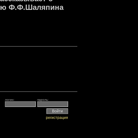
тию Ф.Ф.Шаляпина
логин:
пароль:
регистрация