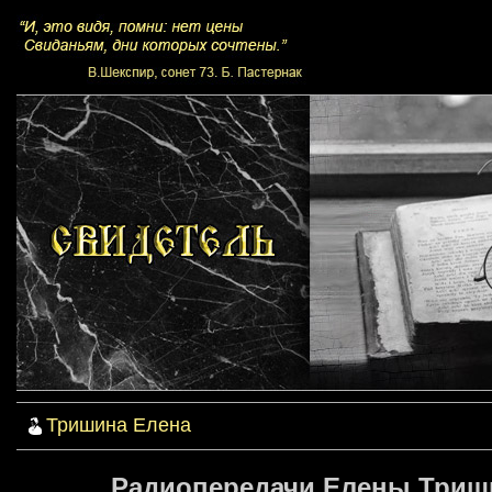
Тришина Елена
Радиопередачи Елены Триши