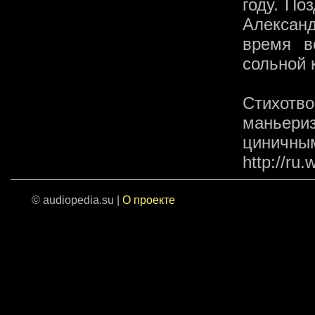
году. По
Александ
время в
сольной 
Стихотв
маньери
циничны
http://ru.
© audiopedia.su |
О проекте