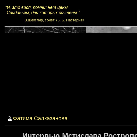
Фатима Салказанова
Интервью Мстислава Ростроп