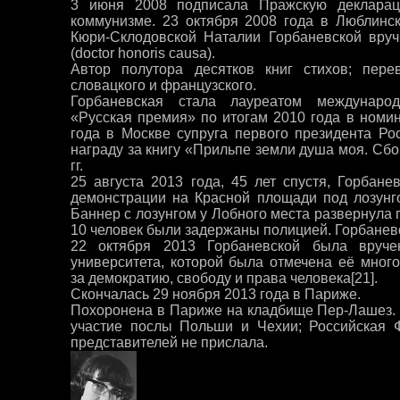
3 июня 2008 подписала Пражскую декларац
коммунизме. 23 октября 2008 года в Люблинс
Кюри-Склодовской Наталии Горбаневской вруч
(doctor honoris causa).
Автор полутора десятков книг стихов; перев
словацкого и французского.
Горбаневская стала лауреатом международ
«Русская премия» по итогам 2010 года в номин
года в Москве супруга первого президента Ро
награду за книгу «Прильпе земли душа моя. Сб
гг.
25 августа 2013 года, 45 лет спустя, Горбане
демонстрации на Красной площади под лозунг
Баннер с лозунгом у Лобного места развернула г
10 человек были задержаны полицией. Горбанев
22 октября 2013 Горбаневской была вруче
университета, которой была отмечена её мног
за демократию, свободу и права человека[21].
Скончалась 29 ноября 2013 года в Париже.
Похоронена в Париже на кладбище Пер-Лашез.
участие послы Польши и Чехии; Российская 
представителей не прислала.