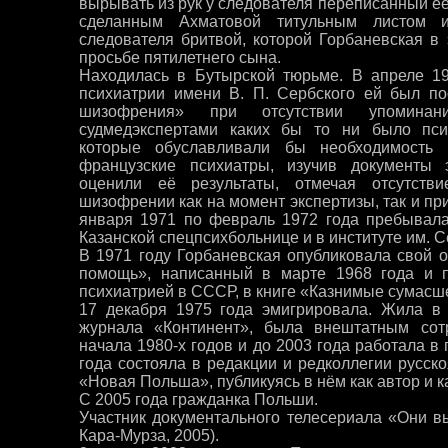
вырывать из рук у следователя переписанный е
сделанным Ахматовой титульным листом и
следователя бритвой, которой Горбаневская в
просьбе пятилетнего сына.
Находилась в Бутырской тюрьме. В апреле 19
психиатрии имени В. П. Сербского ей был по
шизофрения» при отсутствии упоминан
судмедэкспертами каких бы то ни было псих
которые обуславливали бы необходимость г
французские психиатры, изучив документы э
оценили её результаты, отмечая отсутств
шизофрении как на момент экспертизы, так и пр
января 1971 по февраль 1972 года пребывала
Казанской спецпсихбольнице и в институте им. С
В 1971 году Горбаневская опубликовала свой 
помощь», написанный в марте 1968 года и 
психиатрией в СССР, в книге «Казнимые сумасш
17 декабря 1975 года эмигрировала. Жила в
журнала «Континент», была внештатным сот
начала 1980-х годов и до 2003 года работала в
года состояла в редакции и редколлегии русск
«Новая Польша», публикуясь в нём как автор и к
С 2005 года гражданка Польши.
Участник документального телесериала «Они в
Кара-Мурза, 2005).