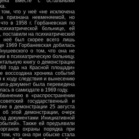
дена вместе с остальными
ка.
 том, что у неё «не исключена
ла признана невменяемой, но
что в 1958 г. Горбаневская по
сихиатрической больнице, ей
 поставили на психиатрический
у неё был скорее всего лишь
це 1969 Горбаневская добилась
Янушевского о том, что она не
и в психиатрическую больницу.
нтальную книгу о демонстрации
968 года на Красной площади»
ге воссоздана хроника событий
я к ходу следствия и вынесению
нига-документ была переведена
ась в самиздате в 1969 году.
бвинению в «распространении
оветский государственный и
тие в демонстрации 25 августа
а об этой демонстрации, очерк
под документами Инициативной
событий». Также ей предъявили
 органов охраны порядка при
тем, что она при обыске стала