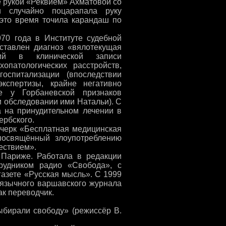
ё рукой «Реквием» Ахматовой со
 случайно поцарапала руку
 это время точила карандаш по
70 года в Институте судебной
ставлен диагноз «вялотекущая
ий в клинической записи
опатологических расстройств,
оспитализации (впоследствии
кспертизы, крайне негативно
ие у Горбаневской признаков
и обследовании ими Натальи). С
 на принудительном лечении в
ербского.
очерк «Бесплатная медицинская
посвящённый злоупотреблению
ествием».
 Париже. Работала в редакции
рудником радио «Свобода», с
 газете «Русская мысль». С 1999
оязычного варшавского журнала
ак переводчик.
ыбирали свободу» (режиссёр В.