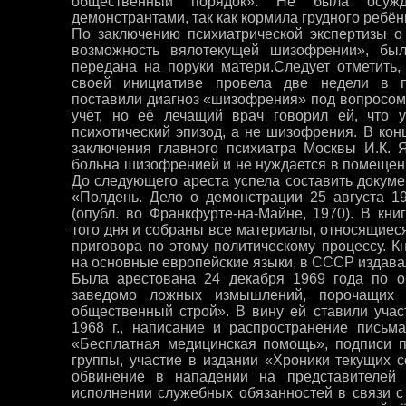
общественный порядок». Не была осуж
демонстрантами, так как кормила грудного ребён
По заключению психиатрической экспертизы о
возможность вялотекущей шизофрении», бы
передана на поруки матери.Следует отметить, 
своей инициативе провела две недели в п
поставили диагноз «шизофрения» под вопросом,
учёт, но её лечащий врач говорил ей, что 
психотический эпизод, а не шизофрения. В кон
заключения главного психиатра Москвы И.К. 
больна шизофренией и не нуждается в помещени
До следующего ареста успела составить докуме
«Полдень. Дело о демонстрации 25 августа 1
(опубл. во Франкфурте-на-Майне, 1970). В кни
того дня и собраны все материалы, относящиес
приговора по этому политическому процессу. К
на основные европейские языки, в СССР издавал
Была арестована 24 декабря 1969 года по о
заведомо ложных измышлений, порочащих с
общественный строй». В вину ей ставили учас
1968 г., написание и распространение письм
«Бесплатная медицинская помощь», подписи 
группы, участие в издании «Хроники текущих 
обвинение в нападении на представителей
исполнении служебных обязанностей в связи с 