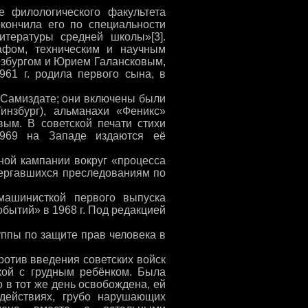
е филологического факультета
окончила его по специальности
итературы средней школы»[3].
афом, техническим и научным
нзбургом и Юрием Галансковым,
961 г. родила первого сына, в
 Самиздате; они включены были
инзбург), альманахи «Феникс»
вым. В советской печати стихи
1969 на Западе издаются её
ной кампании вокруг «процесса
вергавшихся преследованиям по
машинисткой первого выпуска
бытий» в 1968 г. Под редакцией
ппы по защите прав человека в
ротив введения советских войск
кой с грудным ребёнком. Была
 в тот же день освобождена, ей
действиях, грубо нарушающих