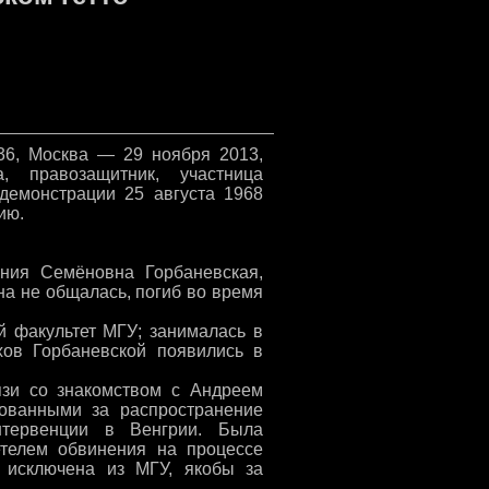
936, Москва — 29 ноября 2013,
, правозащитник, участница
демонстрации 25 августа 1968
ию.
ния Семёновна Горбаневская,
она не общалась, погиб во время
й факультет МГУ; занималась в
хов Горбаневской появились в
язи со знакомством с Андреем
ованными за распространение
нтервенции в Венгрии. Была
етелем обвинения на процессе
 исключена из МГУ, якобы за