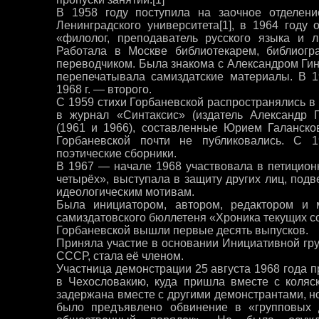
В 1958 году поступила на заочное отделени
Ленинградского университета[1], в 1964 году 
«филолог, преподаватель русского языка и л
Работала в Москве библиотекарем, библиогр
переводчиком. Была знакома с Александром Ги
перепечатывала самиздатские материалы. В 1
1968 г. — второго.
С 1959 стихи Горбаневской распространялись в
в журнал «Синтаксис» (издатель Александр Г
(1961 и 1966), составленные Юрием Галанско
Горбаневской почти не публиковались. С 
поэтические сборники.
В 1967 — начале 1968 участвовала в петицион
четырёх», выступала в защиту других лиц, под
идеологическим мотивам.
Была инициатором, автором, редактором и 
самиздатовского бюллетеня «Хроника текущих со
Горбаневской вышли первые десять выпусков.
Приняла участие в основании Инициативной гру
СССР, стала её членом.
Участница демонстрации 25 августа 1968 года п
в Чехословакию, куда пришла вместе с коляс
задержана вместе с другими демонстрантами, но
было предъявлено обвинение в «групповых 