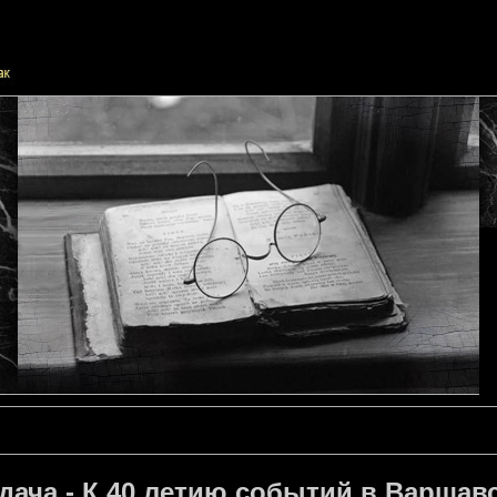
ача - К 40 летию событий в Варшавс