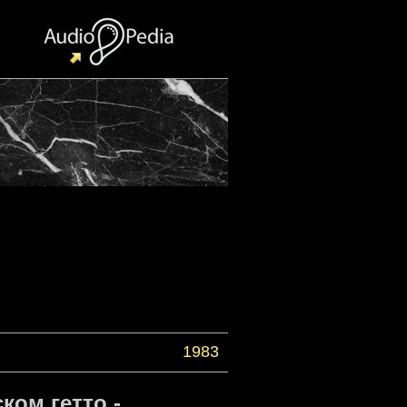
1983
ком гетто -