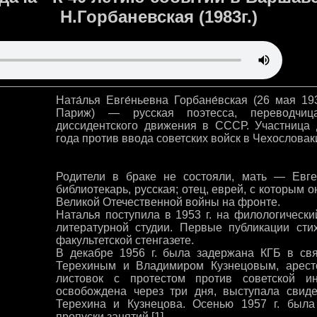
Н.Горбаневская (1983г.)
Ната́лья Евге́ньевна Горбане́вская (26 мая 1
Париж) — русская поэтесса, переводчица
диссидентского движения в СССР. Участница 
года против ввода советских войск в Чехословак
Родители в браке не состояли, мать — Евге
библиотекарь, русская; отец, еврей, с которым 
Великой Отечественной войны на фронте.
Наталья поступила в 1953 г. на филологически
литературной студии. Первые публикации сти
факультетской стенгазете.
В декабре 1956 г. была задержана КГБ в св
Терехиным и Владимиром Кузнецовым, арест
листовок с протестом против советской и
освобождена через три дня, выступала свид
Терехина и Кузнецова. Осенью 1957 г. была
пропуски занятий.[1]