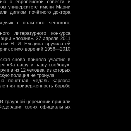
ию о европейской совести и
ком университете имени Марии
или диплом почётного доктора
одчик с польского, чешского,
ного литературного конкурса
ации «поэзия». 27 апреля 2011
ссии Н. И. Ельцина вручила ей
орник стихотворений 1956—2010
вская снова приняла участие в
ом «За вашу и нашу свободу».
руппа из 12 человек, из которых
скую полиция не тронула.
на почётная медаль Карлова
олетняя приверженность борьбе
 В траурной церемонии приняли
Федерация своих официальных