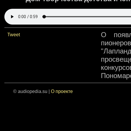
О появл
Tweet
пионеров
"Лаплан
просвещ
конкурс
Пономарё
© audiopedia.su |
О проекте