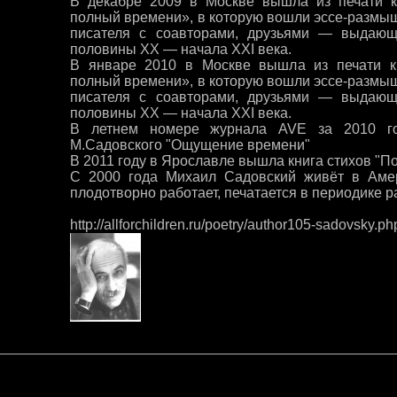
В декабре 2009 в Москве вышла из печати 
полный времени», в которую вошли эссе-размы
писателя с соавторами, друзьями — выдаю
половины ХХ — начала ХХI века.
В январе 2010 в Москве вышла из печати 
полный времени», в которую вошли эссе-размы
писателя с соавторами, друзьями — выдаю
половины ХХ — начала XXI века.
В летнем номере журнала AVE за 2010 го
М.Садовского "Ощущение времени"
В 2011 году в Ярославле вышла книга стихов "П
C 2000 года Михаил Садовский живёт в Амер
плодотворно работает, печатается в периодике р
http://allforchildren.ru/poetry/author105-sadovsky.ph