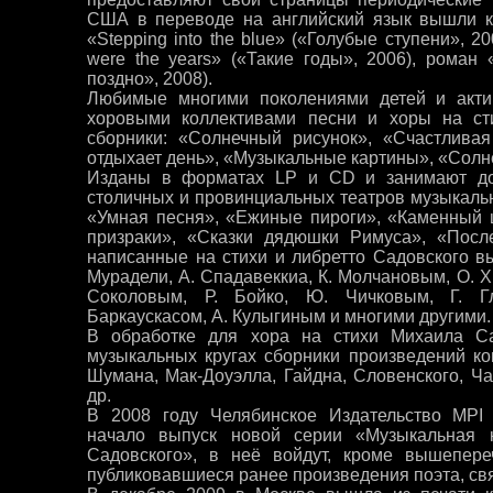
США в переводе на английский язык вышли кн
«Stepping into the blue» («Голубые ступени», 2
were the years» («Такие годы», 2006), роман «
поздно», 2008).
Любимые многими поколениями детей и акт
хоровыми коллективами песни и хоры на ст
сборники: «Солнечный рисунок», «Счастливая
отдыхает день», «Музыкальные картины», «Солн
Изданы в форматах LP и CD и занимают до
столичных и провинциальных театров музыкаль
«Умная песня», «Ежиные пироги», «Каменный 
призраки», «Сказки дядюшки Римуса», «Посл
написанные на стихи и либретто Садовского 
Мурадели, А. Спадавеккиа, К. Молчановым, О. 
Соколовым, Р. Бойко, Ю. Чичковым, Г. Г
Баркаускасом, А. Кулыгиным и многими другими.
В обработке для хора на стихи Михаила С
музыкальных кругах сборники произведений ко
Шумана, Мак-Доуэлла, Гайдна, Словенского, Ча
др.
В 2008 году Челябинское Издательство MPI (Mu
начало выпуск новой серии «Музыкальная 
Садовского», в неё войдут, кроме вышепере
публиковавшиеся ранее произведения поэта, св