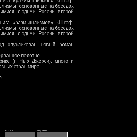
книга «размышлизмов» «Шкаф,
шлизмы, основанные на беседах
щимися людьми России второй
книга «размышлизмов» «Шкаф,
шлизмы, основанные на беседах
щимися людьми России второй
д опубликован новый роман
орванное полотно".
ике (г. Нью Джерси), много и
азных стран мира.
p
логин:
пароль: