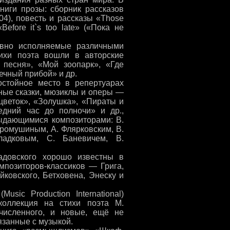
иги прозы: сборник рассказов
004), повесть и рассказы «Those
Before it`s too late» («Пока не
ивно исполняемые различными
ихи поэта вошли в авторские
 песня», «Мой зоопарк», «Где
ечный прибой» и др.
стойное место в репертуарах
ные сказки, мюзиклы и оперы —
цветок», «Золушка», «Пираты и
едний час до полночи» и др.,
выдающимися композиторами: В.
Хромушиным, А. Флярковским, В.
ладковым, С. Баневичем, В.
адовского хорошо известны в
мпозиторов-классиков — Грига,
йковского, Бетховена, Энеску и
sic Production International)
коллекция на стихи поэта М.
численного, и новые, ещё не
язанные с музыкой.