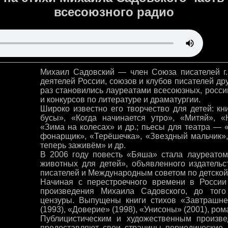
всесоюзного радио
Михаил Садовский — член Союза писателей г
деятелей России, союзов и клубов писателей др
раз становились лауреатами всесоюзных, росс
и конкурсов по литературе и драматургии.
Широко известно его творчество для детей: к
бусы», «Когда начинается утро», «Митяй», 
«Зима на колесах» и др.; пьесы для театра —
фонарщик», «Терёшечка», «Звездный мальчик», 
теперь заживём» и др.
В 2006 году повесть «Бяша» стала лауреатом
животных для детей», объявленного издател
писателей и Международным советом по детской
Начиная с перестроечного времени в России
произведения Михаила Садовского, до тог
цензуры. Выпущены книги стихов «Завтрашне
(1993), «Доверие» (1998), «Унисоны» (2001), ром
Публицистическим и художественным произве
предоставляют свои страницы периодические 