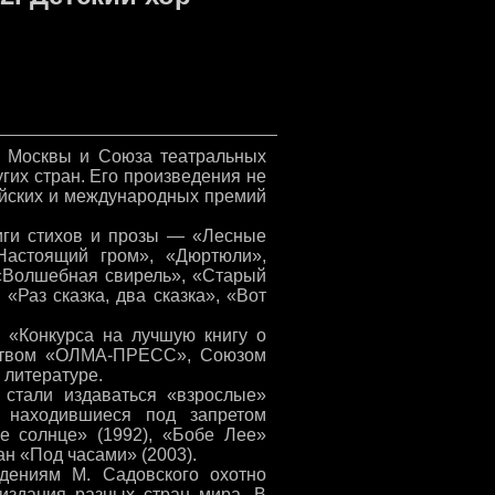
. Москвы и Союза театральных
угих стран. Его произведения не
ийских и международных премий
ниги стихов и прозы — «Лесные
«Настоящий гром», «Дюртюли»,
 «Волшебная свирель», «Старый
«Раз сказка, два сказка», «Вот
 «Конкурса на лучшую книгу о
ьством «ОЛМА-ПРЕСС», Союзом
 литературе.
 стали издаваться «взрослые»
о находившиеся под запретом
е солнце» (1992), «Бобе Лее»
ан «Под часами» (2003).
дениям М. Садовского охотно
издания разных стран мира. В