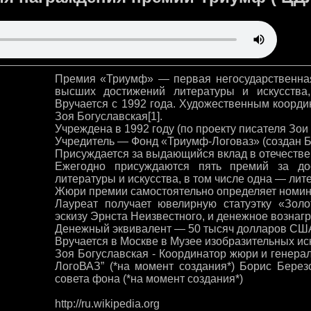
Премия «Триумф» — первая негосударственная
высших достижений литературы и искусства,
Вручается с 1992 года. Художественным коорд
Зоя Богуславская[1].
Учреждена в 1992 году (по проекту писателя Зои
Учредитель — Фонд «Триумф-Логоваз» (создан 
Присуждается за выдающийся вклад в отечествен
Ежегодно присуждаются пять премий за до
литературы и искусства, в том числе одна — лит
Жюри премии самостоятельно определяет номин
Лауреат получает ювелирную статуэтку «Зол
эскизу Эрнста Неизвестного, и денежное вознаг
Денежный эквивалент — 50 тысяч долларов СШ
Вручается в Москве в Музее изобразительных ис
Зоя Богуславская - Координатор жюри и генера
ЛогоВАЗ” (*на момент создания*) Борис Березо
совета фона (*на момент создания*)
http://ru.wikipedia.org