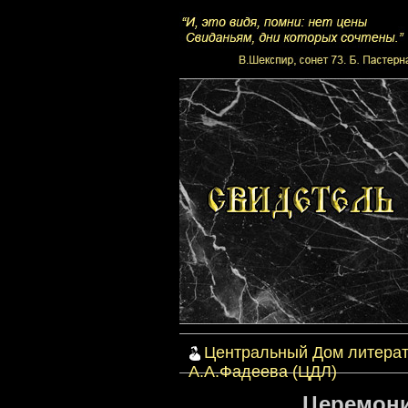
Центральный Дом литерат
А.А.Фадеева (ЦДЛ)
Церемони