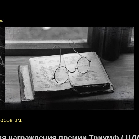
оров им.
я награждения премии Триумф ( ЦДЛ 