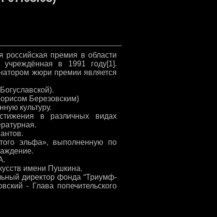
 российская премия в области
 учреждённая в 1991 году[1].
инатором жюри премии является
 Богуславской).
Борисом Березовским)
ную культуру.
стижения в различных видах
ературная.
антов.
отого эльфа», выполненную по
раждение.
А.
кусств имени Пушкина.
льный директор фонда “Триумф-
вский - Глава попечительского