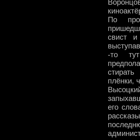
Воронц
киноактё
По про
пришедш
свист и
выступа
-то ту
предпола
стирать
плёнки, 
Высоцк
запыхавш
его слов
рассказы
последн
админист