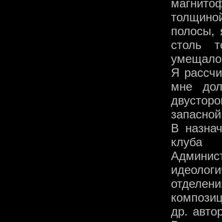
магнито
толщиной
полосы, 
столь т
умещалос
Я рассчи
мне дол
двустор
запасной
В назна
клуба 
Админи
идеолог
отделен
композиц
др. авто