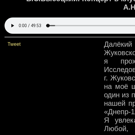
А.
Далёкий 
Tweet
Жуковск
я прох
Исследов
г. Жуков
на моё 
один из 
нашей п
«Днепр-1
Я увлек
Любой, 