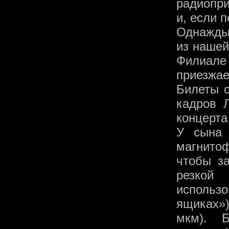
радиопри
и, если п
Однажды
из нашей
Филиале
приезжае
Билеты о
кадров 
концерта
У сына 
магнито
чтобы з
резкой
использо
ящиках»
мкм). 