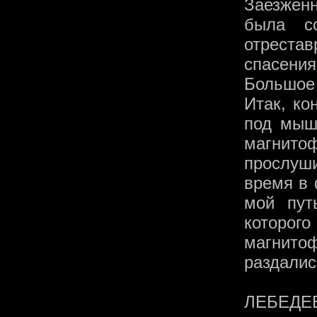
Заезжен
была с
отрестав
спасен
Большое 
Итак, ко
под мышк
магнитоф
прослуш
время в 
мой пут
которо
магнито
раздалис
ЛЕБЕДЕВ