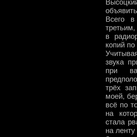
Высоцкий
объявит
Всего в
третьим,
в радио
копий по
Учитыва
звука пр
при ва
предпол
трёх за
моей, бе
всё по т
на кото
стала рв
на ленту