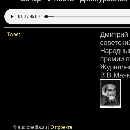
Дмитри
Tweet
советск
Народны
премии в
Журавлё
В.В.Маяк
© audiopedia.su |
О проекте