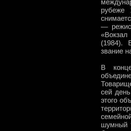
междуна
рубеже 
снимаетс
— режис
«Вокзал
(1984).
звание н
В конце
объеди
Товарище
сей ден
этого об
террито
семейно
шумный 