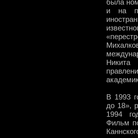
была ном
и на п
иностра
извест
«перестр
Михалк
междуна
Никита
правлен
академик
В 1993 
до 18», 
1994 го
Фильм по
Каннско