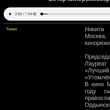
Никита 
Tweet
Москва,
кинорежи
Председ
Лауреат
«Лучший
«Утомлё
В кино М
году с
правосл
Ордынск