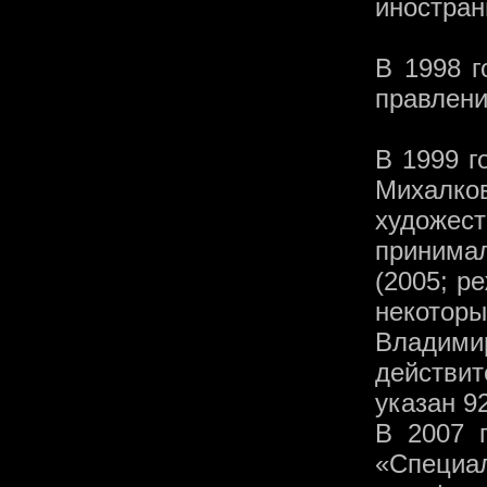
иностра
В 1998 г
правлени
В 1999 г
Михалков
художес
принима
(2005; р
некотор
Владими
действи
указан 92
В 2007 
«Специ